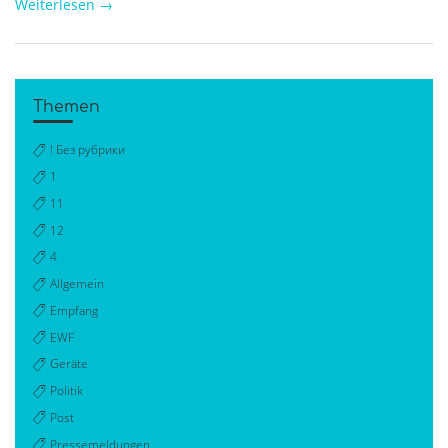
Weiterlesen
→
Themen
! Без рубрики
1
11
12
4
Allgemein
Empfang
EWF
Geräte
Politik
Post
Pressemeldungen