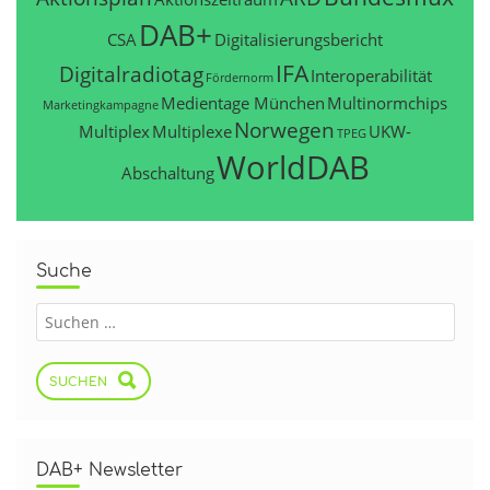
DAB+
CSA
Digitalisierungsbericht
IFA
Digitalradiotag
Interoperabilität
Fördernorm
Medientage München
Multinormchips
Marketingkampagne
Norwegen
Multiplex
Multiplexe
UKW-
TPEG
WorldDAB
Abschaltung
Suche
SUCHEN
DAB+ Newsletter