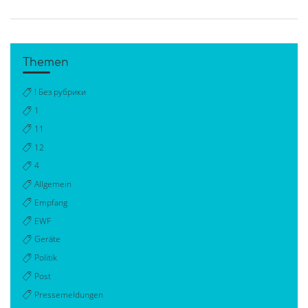
Themen
! Без рубрики
1
11
12
4
Allgemein
Empfang
EWF
Geräte
Politik
Post
Pressemeldungen