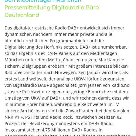
den Medientagen München
Pressemitteilung Digitalradio Büro
Deutschland
Das digital-terrestrische Radio DAB+ entwickelt sich immer
dynamischer, nachdem immer mehr private und alle
öffentlich-rechtlichen Programmanbieter auf die
Digitalisierung des Hörfunks setzen. DAB+ ist unumkehrbar,
so das Ergebnis des DAB+ Panels auf den Medientagen
München unter dem Motto „Chancen nutzen, Marktanteile
sichern, Zielgruppen erobern.“ Mit großem Interesse blicken
Radio-Veranstalter nach Norwegen. Seit Januar wird hier, als
erstes Land weltweit, der analoge UKW-Hörfunk zugunsten
von Digitalradio DAB+ abgeschaltet. Jørn Jensen von Radio.no:
„Unsere Reichweiten zeigen nur geringe Einbrüche seit dem
Umstieg von UKW auf DAB+, und wir rechnen damit, dass wir
in Summe Hörer halten, während die Reichweiten im TV
sinken: Am höchsten sind die Zuwachsraten bei den Kanälen
NRK P1 +, P5 Hits und Radio Rock. Inzwischen besitzen 82
Prozent der Bevölkerung mindestens ein DAB+ Radio,
insgesamt stehen 4,75 Millionen DAB+ Radios in