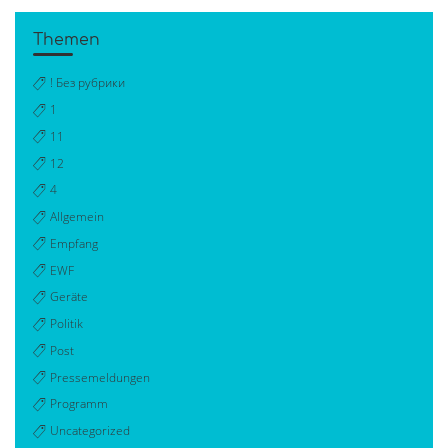
Themen
! Без рубрики
1
11
12
4
Allgemein
Empfang
EWF
Geräte
Politik
Post
Pressemeldungen
Programm
Uncategorized