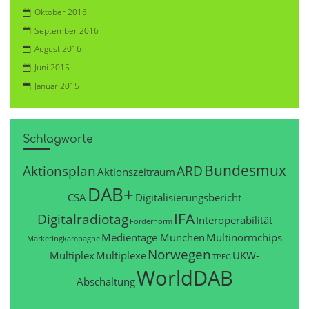
Oktober 2016
September 2016
August 2016
Juni 2015
Januar 2015
Schlagworte
Bundesmux
Aktionsplan
ARD
Aktionszeitraum
DAB+
CSA
Digitalisierungsbericht
IFA
Digitalradiotag
Interoperabilität
Fördernorm
Medientage München
Multinormchips
Marketingkampagne
Norwegen
Multiplex
Multiplexe
UKW-
TPEG
WorldDAB
Abschaltung