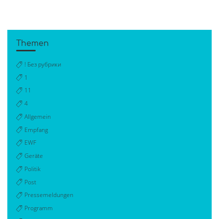
Themen
! Без рубрики
1
11
4
Allgemein
Empfang
EWF
Geräte
Politik
Post
Pressemeldungen
Programm