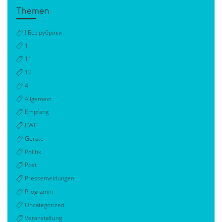
Themen
! Без рубрики
1
11
12
4
Allgemein
Empfang
EWF
Geräte
Politik
Post
Pressemeldungen
Programm
Uncategorized
Veranstaltung