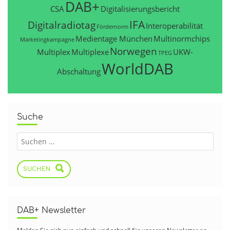
DAB+
CSA
Digitalisierungsbericht
IFA
Digitalradiotag
Interoperabilität
Fördernorm
Medientage München
Multinormchips
Marketingkampagne
Norwegen
Multiplex
Multiplexe
UKW-
TPEG
WorldDAB
Abschaltung
Suche
SUCHEN
DAB+ Newsletter