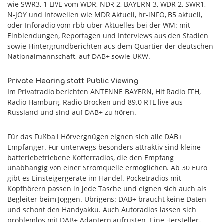
wie SWR3, 1 LIVE vom WDR, NDR 2, BAYERN 3, WDR 2, SWR1,
N-JOY und Infowellen wie MDR Aktuell, hr-iNFO, B5 aktuell,
oder Inforadio vom rbb über Aktuelles bei der WM: mit
Einblendungen, Reportagen und Interviews aus den Stadien
sowie Hintergrundberichten aus dem Quartier der deutschen
Nationalmannschaft, auf DAB+ sowie UKW.
Private Hearing statt Public Viewing
Im Privatradio berichten ANTENNE BAYERN, Hit Radio FFH,
Radio Hamburg, Radio Brocken und 89.0 RTL live aus
Russland und sind auf DAB+ zu hören.
Für das Fußball Hörvergnügen eignen sich alle DAB+
Empfänger. Für unterwegs besonders attraktiv sind kleine
batteriebetriebene Kofferradios, die den Empfang
unabhängig von einer Stromquelle ermöglichen. Ab 30 Euro
gibt es Einsteigergeräte im Handel. Pocketradios mit
Kopfhörern passen in jede Tasche und eignen sich auch als
Begleiter beim Joggen. Übrigens: DAB+ braucht keine Daten
und schont den Handyakku. Auch Autoradios lassen sich
problemlos mit DAB+ Adaptern aufrüsten. Eine Hersteller-