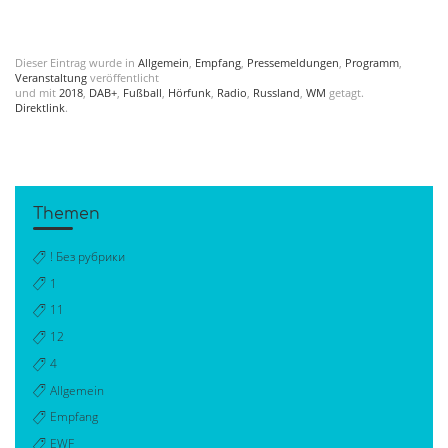
Dieser Eintrag wurde in
Allgemein
,
Empfang
,
Pressemeldungen
,
Programm
,
Veranstaltung
veröffentlicht
und mit
2018
,
DAB+
,
Fußball
,
Hörfunk
,
Radio
,
Russland
,
WM
getagt.
Direktlink
.
Themen
! Без рубрики
1
11
12
4
Allgemein
Empfang
EWF