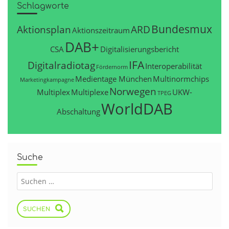
Schlagworte
Bundesmux
Aktionsplan
ARD
Aktionszeitraum
DAB+
CSA
Digitalisierungsbericht
IFA
Digitalradiotag
Interoperabilität
Fördernorm
Medientage München
Multinormchips
Marketingkampagne
Norwegen
Multiplex
Multiplexe
UKW-
TPEG
WorldDAB
Abschaltung
Suche
SUCHEN