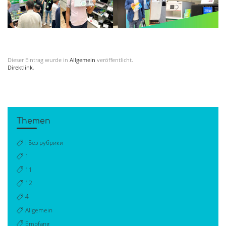
Dieser Eintrag wurde in
Allgemein
veröffentlicht.
Direktlink
.
Themen
! Без рубрики
1
11
12
4
Allgemein
Empfang