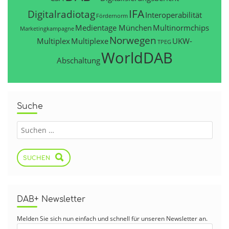
IFA
Digitalradiotag
Interoperabilität
Fördernorm
Medientage München
Multinormchips
Marketingkampagne
Norwegen
Multiplex
Multiplexe
UKW-
TPEG
WorldDAB
Abschaltung
Suche
SUCHEN
DAB+ Newsletter
Melden Sie sich nun einfach und schnell für unseren Newsletter an.