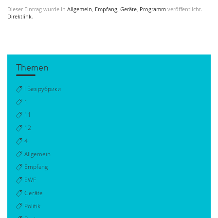
Dieser Eintrag wurde in
Allgemein
,
Empfang
,
Geräte
,
Programm
veröffentlicht.
Direktlink
.
Themen
! Без рубрики
1
11
12
4
Allgemein
Empfang
EWF
Geräte
Politik