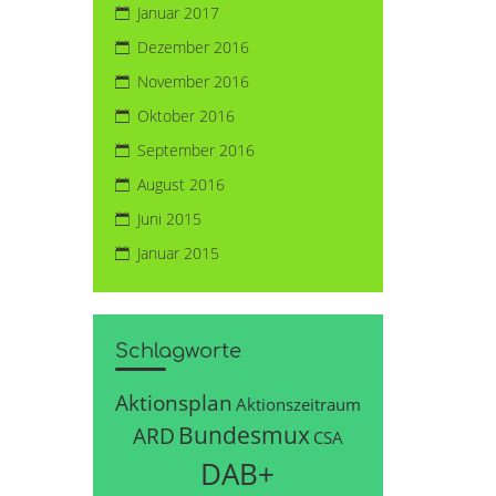
Januar 2017
Dezember 2016
November 2016
Oktober 2016
September 2016
August 2016
Juni 2015
Januar 2015
Schlagworte
Aktionsplan
Aktionszeitraum
Bundesmux
ARD
CSA
DAB+