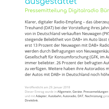
ausgestattet
Pressemitteilung Digitalradio B
Klarer, digitaler Radio-Empfang – das überz
Treuhand (DAT) bei der Vorstellung ihres Jahr
von in Deutschland verkauften Neuwagen (PKW
steigende Beliebtheit von DAB+ im Auto lässt 
erst 13 Prozent der Neuwagen mit DAB+ Radio
werden durch Befragungen von Neuwagenkäuf
Gesellschaft für Konsumforschung (GFK, im 
immer beliebter. 26 Prozent der befragten Aut
zu verfügen. Weitere haben ihre Autoradios 
der Autos mit DAB+ in Deutschland noch höher
Veröffentlicht am
29
.
Januar
2018
Dieser Eintrag wurde in
Allgemein
,
Geräte
,
Pressemeldungen
und mit
Adapter
,
Autobahn
,
Autoradio
,
DAT
,
Nachrüstung
geta
Direktlink
.