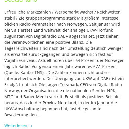
Deutschland
Erfreuliche Marktzahlen / Werbemarkt wächst / Reichweiten
stabil / Zielgruppenprogramme stark Mit großem Interesse
blicken Radio-Veranstalter nach Norwegen. Seit Januar wird
hier, als erstes Land weltweit, der analoge UKW-Hörfunk
zugunsten von Digitalradio DAB+ abgeschaltet. Jetzt ziehen
die Verantwortlichen eine positive Bilanz. Die
Tagesreichweiten sind nach der Umstellung deutlich weniger
als erwartet zurückgegangen und bewegen sich fast auf
Vorjahresniveau. Aktuell hören über 64 Prozent der Norweger
täglich Radio. Vor genau einem Jahr waren es 67,1 Prozent
(Quelle: Kantar TNS). „Die Zahlen können nicht anders
interpretiert werden: Der Übergang von UKW auf DAB+ ist ein
Erfolg“, freut sich Ole Jørgen Torvmark, CEO von Digital Radio
Norway, der Organisation, die die nationalen Sender NRK,
MTG und Bauer Media vertritt. Er stellt als positives Beispiel
heraus, dass in der Provinz Nordland, in der im Januar die
UKW-Abschaltung begonnen hat, fast die gesamte
Bevölkerung den …
Weiterlesen
→