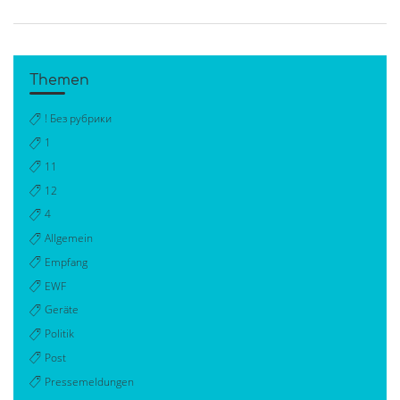
Themen
! Без рубрики
1
11
12
4
Allgemein
Empfang
EWF
Geräte
Politik
Post
Pressemeldungen