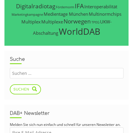
IFA
Digitalradiotag
Interoperabilität
Fördernorm
Medientage München
Multinormchips
Marketingkampagne
Norwegen
Multiplex
Multiplexe
UKW-
TPEG
WorldDAB
Abschaltung
Suche
SUCHEN
DAB+ Newsletter
Melden Sie sich nun einfach und schnell für unseren Newsletter an.