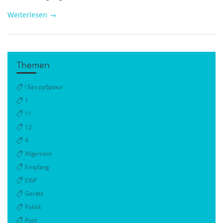
Weiterlesen
→
Themen
! Без рубрики
1
11
12
4
Allgemein
Empfang
EWF
Geräte
Politik
Post