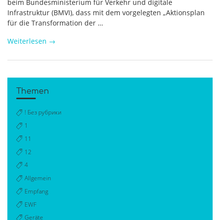
beim Bundesministerium für Verkehr und digitale
Infrastruktur (BMVI), dass mit dem vorgelegten „Aktionsplan
für die Transformation der …
Weiterlesen
→
Themen
! Без рубрики
1
11
12
4
Allgemein
Empfang
EWF
Geräte