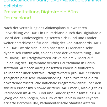
Bundesmux im Juni / DAB+ Autoradios immer
beliebter
Pressemitteilung Digitalradio Büro
Deutschland
Nach der Vorstellung des Aktionsplans zur weiteren
Entwicklung von DAB+ in Deutschland durch das Digitalradio
Board der Bundesregierung setzen sich Bund und Länder
weiter entschlossen für den Erfolg des Radiostandards DAB+
ein. DAB+ werde sich in den nächsten 12 Monaten sehr
dynamisch entwickeln, so der Tenor der Veranstaltung „DAB+
im Dialog: Die Erfolgsfaktoren 2017“, die am 7. März auf
Einladung des Digitalradio Vereins Deutschland in Berlin
stattfand. Auf hochkarätig besetzten Panels diskutierten
Teilnehmer über zentrale Erfolgsfaktoren pro DAB+: erstens
geeignete politische Rahmenbedingungen, zweitens die zu
erwartende zusätzliche nationale Programmvielfalt über den
zweiten Bundesmux sowie drittens DAB+ mobil, also digitales
Radiohören im Auto. Bund und Länder gemeinsam für DAB+:
„Weg von den Sorgen, hin zum Vertrauen!“ In ihrer Keynote
erklärte Dorothee Bär, Parlamentarische Staatssekretärin