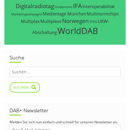
IFA
Digitalradiotag
Interoperabilität
Fördernorm
Medientage München
Multinormchips
Marketingkampagne
Norwegen
Multiplex
Multiplexe
UKW-
TPEG
WorldDAB
Abschaltung
Suche
SUCHEN
DAB+ Newsletter
Melden Sie sich nun einfach und schnell für unseren Newsletter an.