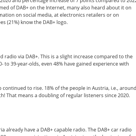
o 2020 and percentage increase of 7 points compared to 202
ormed of DAB+ on the Internet, many also heard about it on
ation on social media, at electronics retailers or on
wees (21%) know the DAB+ logo.
d radio via DAB+. This is a slight increase compared to the
30- to 39-year-olds, even 48% have gained experience with
continued to rise. 18% of the people in Austria, i.e., aroun
th! That means a doubling of regular listeners since 2020.
tria already have a DAB+ capable radio. The DAB+ car radio