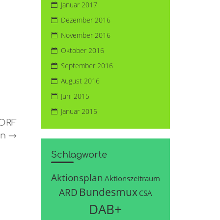
Januar 2017
Dezember 2016
November 2016
Oktober 2016
September 2016
August 2016
Juni 2015
Januar 2015
 ORF
en
→
Schlagworte
Aktionsplan
Aktionszeitraum
Bundesmux
ARD
CSA
DAB+