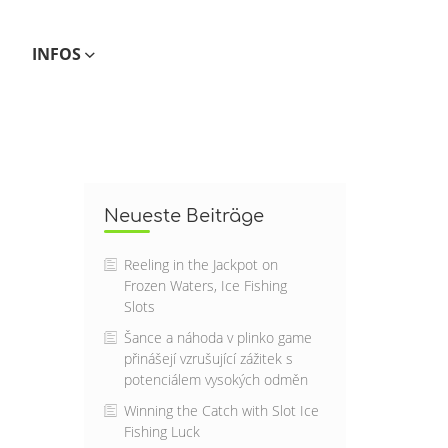
INFOS
Neueste Beiträge
Reeling in the Jackpot on
Frozen Waters, Ice Fishing
Slots
Šance a náhoda v plinko game
přinášejí vzrušující zážitek s
potenciálem vysokých odměn
Winning the Catch with Slot Ice
Fishing Luck