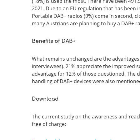
(18%) is used the most. There have been 491,5
2021. Due to an EU regulation that has been in
Portable DAB+ radios (9%) come in second, clo
many Austrians are planning to buy a DAB+ ra
Benefits of DAB+
What remains unchanged are the advantages t
interviewees). 21% appreciate the improved so
advantage for 12% of those questioned. The di
handling of DAB+ devices were also mentioned
Download
The current study on the awareness and reach 
free of charge: