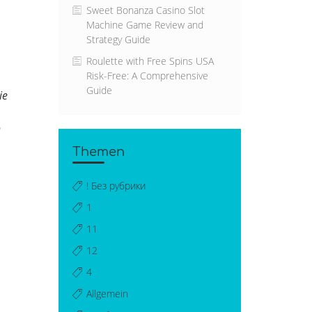
Sweet Bonanza Casino Slot
Machine Game Review and
Strategy Guide
Roulette with Free Spins USA
Risk-Free: A Comprehensive
Guide
ie
n
Themen
! Без рубрики
1
11
12
4
Allgemein