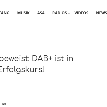
FANG
MUSIK
ASA
RADIOS
VIDEOS
NEWS
beweist: DAB+ ist in
rfolgskurs!
nnen!